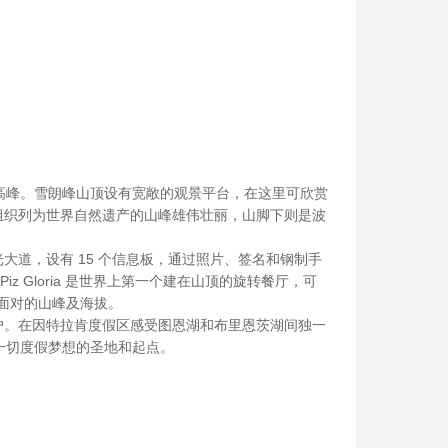
北部最高峰。雪朗峰山顶设有宽敞的观景平台，在这里可欣赏
文组织列为世界自然遗产的山峰雄伟壮丽，山脚下则是波
星光大道，设有 15 个信息板，通过照片、签名和钢制手
 Gloria 是世界上第一个建在山顶的旋转餐厅，可
所面对的山峰及海拔。
户。在因特拉肯度假区感受图恩湖和布里恩茨湖间独一
一切度假梦想的圣地和起点。