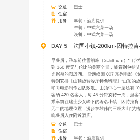
交通
巴士

住宿

用餐
早餐：酒店提供

午餐：中式六菜一汤
晚餐：中式六菜一汤

DAY 5 法国小镇-200km-因特拉肯
早餐后，乘车前往雪朗峰（Schilthorn
到 360 度无与伦比的美丽全景，能看到包
光粼粼的图恩湖。 雪朗峰因 007 系列电
特别安排【山顶旋转餐厅特色料理】*山顶的旋转餐
印向电影制作团队致敬。山顶中心一层还有 “00
容纳 420 名客人，每 45 分钟旋转一
乘车前往瑞士少女峰下的著名小镇—因特拉肯
无二的地理位置，漫步在雄伟的三座大山“艾
晚餐后入住附近酒店。
交通
巴士

住宿

用餐
早餐：酒店提供
