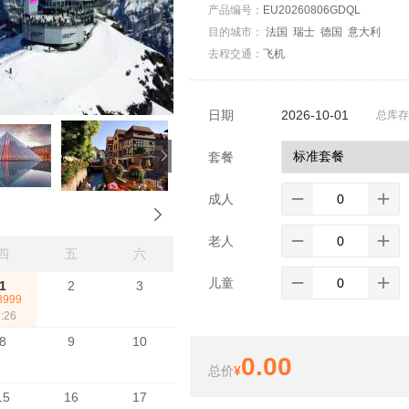
产品编号：
EU20260806GDQL
目的城市：
法国 瑞士 德国 意大利
去程交通：
飞机
日期
2026-10-01
总库存:

套餐
成人


老人


四
五
六
儿童


1
2
3
8999
:26
8
9
10
0.00
总价
¥
15
16
17