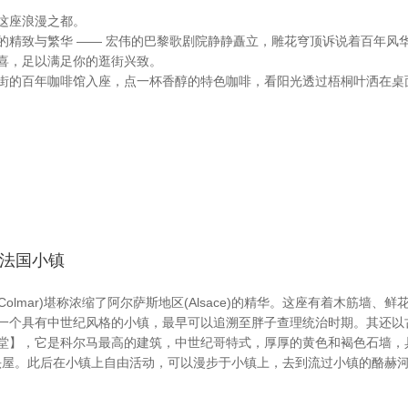
这座浪漫之都。
的精致与繁华 —— 宏伟的巴黎歌剧院静静矗立，雕花穹顶诉说着百年风
喜，足以满足你的逛街兴致。
街的百年咖啡馆入座，点一杯香醇的特色咖啡，看阳光透过梧桐叶洒在桌
m-法国小镇
Colmar)堪称浓缩了阿尔萨斯地区(Alsace)的精华。这座有着木筋
一个具有中世纪风格的小镇，最早可以追溯至胖子查理统治时期。其还以
堂】，它是科尔马最高的建筑，中世纪哥特式，厚厚的黄色和褐色石墙，
er）和人头屋。此后在小镇上自由活动，可以漫步于小镇上，去到流过小镇的酪