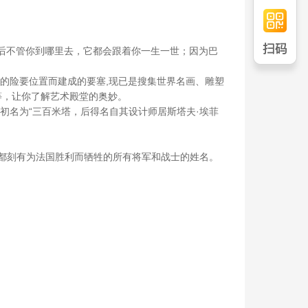
后不管你到哪里去，它都会跟着你一生一世；因为巴
岸的险要位置而建成的要塞,现已是搜集世界名画、雕塑
"等，让你了解艺术殿堂的奥妙。
初名为“三百米塔，后得名自其设计师居斯塔夫·埃菲
。
都刻有为法国胜利而牺牲的所有将军和战士的姓名。