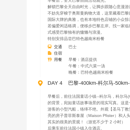
早餐后，全天巴黎自由活动观光。
解锁巴黎全天自由时光，让脚步跟随心意漫游
不妨先穿梭于奥斯曼购物大道，这里藏着巴黎
国际大牌的典雅，也有本地特色店铺的小众惊
若偏爱闲适格调，便移步巴黎左岸。找一家临
式感受巴黎独有的慵懒与浪漫。
特别安排品尝巴特色越南米粉餐
交通
巴士

住宿

用餐
早餐：酒店提供

午餐：中式六菜一汤
晚餐：巴特色越南米粉餐

DAY 4 巴黎-400km-科尔马-50k
早餐后，前往法国童话小镇--科尔马，科尔马(
的背景，宛如童话故事场景的现实写真。这是
游客的小型汽船，络绎不绝。外观【圣马丁教
亮的房子普菲斯泰屋（Maison Pfist
其实的很美的景观！（游览不少于 2 小时）
后乘车前往法国小镇入住酒店。