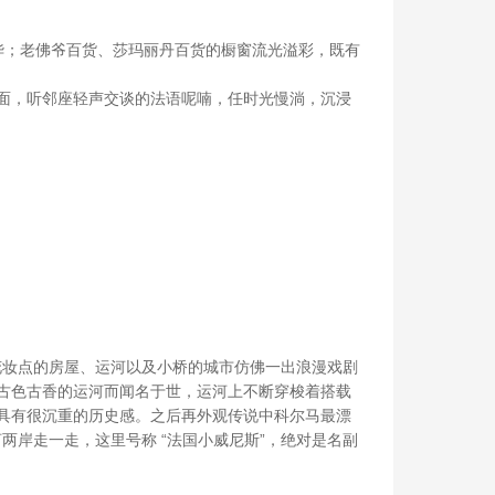
华；老佛爷百货、莎玛丽丹百货的橱窗流光溢彩，既有
面，听邻座轻声交谈的法语呢喃，任时光慢淌，沉浸
墙、鲜花妆点的房屋、运河以及小桥的城市仿佛一出浪漫戏剧
古色古香的运河而闻名于世，运河上不断穿梭着搭载
具有很沉重的历史感。之后再外观传说中科尔马最漂
赫河两岸走一走，这里号称 “法国小威尼斯”，绝对是名副