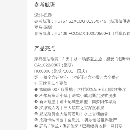
参考航班
深圳-巴黎
参考航班：HU757 SZXCDG 0135/0745（航班
罗马-深圳
参考航班：HU438 FCOSZX 1020/0500+1（
产品亮点
穿行德法瑞意 12 天｜赴一场盛夏之旅，感受 “托斯卡
CA:1022/0807 (暑期)
HU:0806 (暑期)/1001（国庆）
💯 一价全含超省心：含签证✅含小费✅含全餐✅
✨ 王牌景点全覆盖
❶ 雪朗峰 007 取景地｜含往返缆车 + 山顶旋转餐厅
❷ 科尔马童话小镇｜法式小威尼斯沉浸式漫步
❸ 新天鹅堡｜迪士尼城堡原型，圆梦阿尔卑斯
❹ 罗浮宫入内｜三大镇馆之宝深度看展
❺ 威尼斯黄金大运河游船｜水上香榭丽舍
❻ 托斯卡纳田园｜皮恩扎 + 奥尔恰谷世界遗产
❼ 罗马 / 米兰 / 佛罗伦萨 / 巴黎经典地标一网打尽