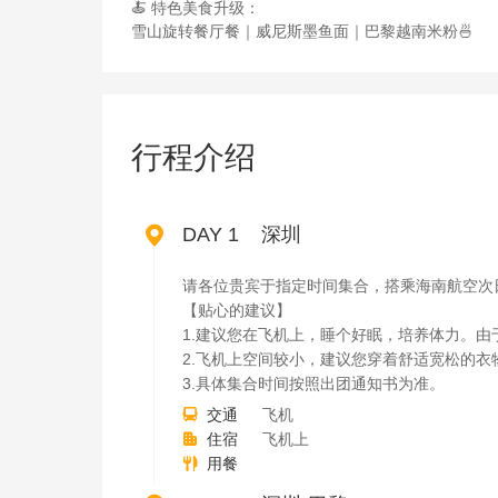
🍝 特色美食升级：
雪山旋转餐厅餐｜威尼斯墨鱼面｜巴黎越南米粉🍜
行程介绍

DAY 1 深圳
请各位贵宾于指定时间集合，搭乘海南航空次
【贴心的建议】
1.建议您在飞机上，睡个好眠，培养体力。
2.飞机上空间较小，建议您穿着舒适宽松的衣
3.具体集合时间按照出团通知书为准。
交通
飞机

住宿
飞机上

用餐
