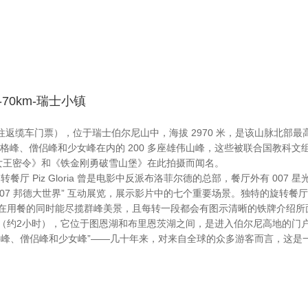
-70km-瑞士小镇
）*（含往返缆车门票），位于瑞士伯尔尼山中，海拔 2970 米，是该山脉
括艾格峰、僧侣峰和少女峰在内的 200 多座雄伟山峰，这些被联合国教科
影《女王密令》和《铁金刚勇破雪山堡》在此拍摄而闻名。
厅 Piz Gloria 曾是电影中反派布洛菲尔德的总部，餐厅外有 007 
7 邦德大世界” 互动展览，展示影片中的七个重要场景。独特的旋转餐厅Piz
周，游客在用餐的同时能尽揽群峰美景，且每转一段都会有图示清晰的铁牌介绍
（约2小时），它位于图恩湖和布里恩茨湖之间，是进入伯尔尼高地的门
格峰、僧侣峰和少女峰”——几十年来，对来自全球的众多游客而言，这是