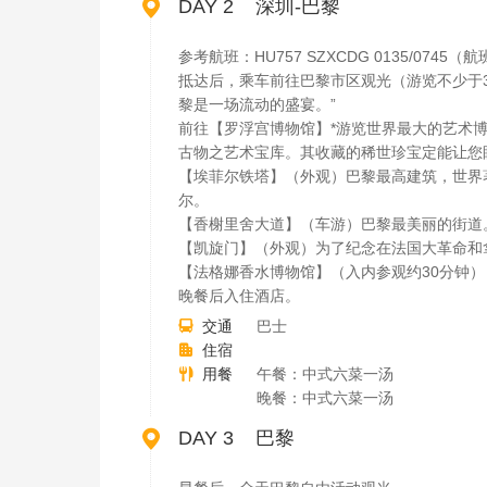

DAY 2 深圳-巴黎
参考航班：HU757 SZXCDG 0135/07
抵达后，乘车前往巴黎市区观光（游览不少于
黎是一场流动的盛宴。”
前往【罗浮宫博物馆】*游览世界最大的艺术博
古物之艺术宝库。其收藏的稀世珍宝定能让您眼
【埃菲尔铁塔】（外观）巴黎最高建筑，世界著
尔。
【香榭里舍大道】（车游）巴黎最美丽的街道
【凯旋门】（外观）为了纪念在法国大革命和
【法格娜香水博物馆】（入内参观约30分钟
晚餐后入住酒店。
交通
巴士

住宿

用餐
午餐：中式六菜一汤

晚餐：中式六菜一汤

DAY 3 巴黎