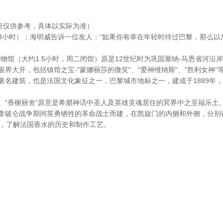
45（航班仅供参考，具体以实际为准）
3小时）；海明威告诉一位友人：“如果你有幸在年轻时待过巴黎，那么以
物馆（大约1.5小时，周二闭馆）原是12世纪时为巩固塞纳-马恩省河沿
界大开，包括镇馆之宝-"蒙娜丽莎的微笑"、"爱神维纳斯"、"胜利女神
名建筑，也是法国文化象征之一，巴黎城市地标之一，建成于1889年，
。“香榭丽舍”原意是希腊神话中圣人及英雄灵魂居住的冥界中之至福乐土
拿破仑战争期间英勇牺牲的革命战士而建，在凯旋门的内侧和外侧，分别
），了解法国香水的历史和制作工艺。