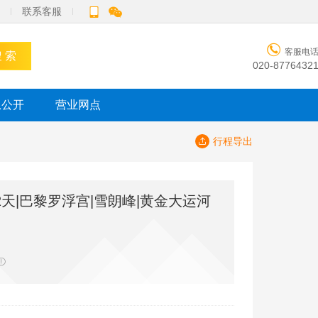
联系客服

客服电
 索
020-8776432
息公开
营业网点
行程导出

天|巴黎罗浮宫|雪朗峰|黄金大运河
