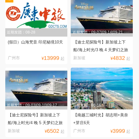
近期发团：08-28
近期发团：09-07|09-14|09-21
(假日）山海梵音.印尼秘境10天
【迪士尼探险号】新加坡上下
船/海上时光/3 晚 4 天梦幻之旅
13999
4832
广州市
新加坡
¥
起
¥
起
近期发团：09-03|09-10|09-17
近期发团：08-16
【迪士尼探险号】新加坡上下
【南越三城时光】胡志明+美奈
船/海上时光/4 晚 5 天梦幻之旅
+芽庄6天
6502
3999
新加坡
广州市
¥
起
¥
起