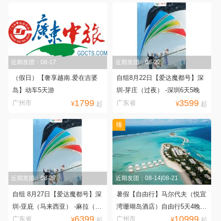
近期发团：08-17
近期发团：08-22
（假日）【奢享越南.爱在吉婆
自组8月22日【爱达魔都号】深
岛】动车5天游
圳-芽庄（过夜） -深圳6天5晚
1799
3599
广州市
广东省
¥
起
¥
起
臻
近期发团：08-27
近期发团：08-14|08-21
自组 8月27日【爱达魔都号】深
暑假【自由行】马尔代夫（悦宜
圳-亚庇（马来西亚） -麻拉（文
湾珊瑚岛酒店）自由行5天4晚|
6399
10999
莱） -芽庄（越南） -香港9天8
广州往返机票|内飞上岛+含全
广东省
广州市
¥
起
¥
起