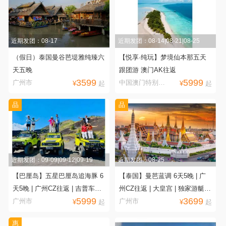
近期发团：08-17
近期发团：08-14|08-21|08-25
（假日）泰国曼谷芭堤雅纯臻六
【悦享·纯玩】梦境仙本那五天
天五晚
跟团游 澳门AK往返
3599
5999
广州市
中国澳门特别行
¥
起
¥
起
政区
品
品
近期发团：09-09|09-12|09-19
近期发团：08-25
【巴厘岛】五星巴厘岛追海豚 6
【泰国】曼芭蓝调 6天5晚 | 广
天5晚 | 广州CZ往返 | 吉普车登
州CZ往返 | 大皇宫 | 独家游艇出
5999
3699
火山 | 罗威纳追海豚 | 水神庙 |
海（畅游暹罗湾） | 全明星号 |
广州市
广州市
¥
起
¥
起
金巴兰沙滩 | 10人起派领队
泰拳表演 | 10人派领队
惠