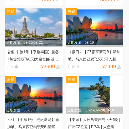
晚
餐|4晚沙滩房/2晚沙滩房+2晚水
热销
热销
上套房
近期发团：08-15|08-22
近期发团：08-19
暑假.中旅1号【享趣泰国】曼谷
（假日）【CZ豪享新马B】新加
+芭堤雅双飞6天|大皇宫|船游湄
坡、马来西亚双飞5天(马入新
3699
7999
南河|快艇出海金沙岛|骑大象+水
出)
广州市
广州市
¥
起
¥
起
果餐（含榴莲）|泰式古法按摩
热销
热销
近期发团：08-17
近期发团：08-25|09-29|10-10
7-8月【中旅1号 . 纯玩新马】新
【泰国】大长岛普吉岛 5天4晚 |
加坡、马来西亚纯玩5天|星耀樟
广州CZ往返 | PP岛 | 大堡礁 |