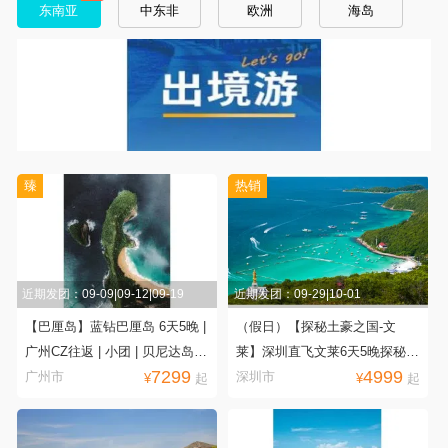
东南亚
中东非
欧洲
海岛
臻
热销
近期发团：09-09|09-12|09-19
近期发团：09-29|10-01
【巴厘岛】蓝钻巴厘岛 6天5晚 |
（假日）【探秘土豪之国-文
广州CZ往返 | 小团 | 贝尼达岛 |
莱】深圳直飞文莱6天5晚探秘之
7299
4999
破碎沙滩 | 天神浴池 | 精灵坠崖
旅
广州市
深圳市
¥
起
¥
起
| 梯田俱乐部秋千鸟巢 | Alaska
Rafting 漂流 | 乌鲁瓦图情人崖