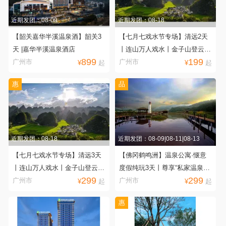
近期发团：08-09
近期发团：08-18
【韶关嘉华半溪温泉酒】韶关3
【七月七戏水节专场】清远2天
天 |嘉华半溪温泉酒店
丨连山万人戏水丨金子山登云海
899
199
玻璃桥观云海丨稻田抓鱼狂欢丨
广州市
广州市
¥
起
¥
起
油岭瑶寨丨广东小丽江前江铺古
惠
品
村
近期发团：08-18
近期发团：08-09|08-11|08-13
【七月七戏水节专场】清远3天
【佛冈鹤鸣洲】温泉公寓·惬意
丨连山万人戏水丨金子山登云海
度假纯玩3天丨尊享“私家温泉泡
299
299
玻璃桥观云海丨稻田抓鱼狂欢丨
池”|探寻古村落
广州市
广州市
¥
起
¥
起
油岭瑶寨丨广东小丽江前江铺古
惠
村丨马头陂戏水丨英西峰林走
廊、非遗体验古法手工豆腐