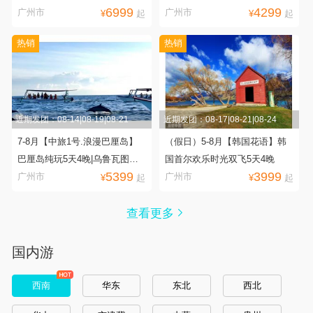
6999
4299
宜|鱼尾狮公园|马六甲|双子星塔|
神仙半岛 | 浮潜 | 普吉老街 | 三
广州市
广州市
¥
起
¥
起
升级蒸汽海鲜大餐|特别升级2晚
只猴子网红餐厅 | 网红夜市
热销
热销
国际五星度假酒店|南航广州往
返
近期发团：08-14|08-19|08-21
近期发团：08-17|08-21|08-24
7-8月【中旅1号.浪漫巴厘岛】
（假日）5-8月【韩国花语】韩
巴厘岛纯玩5天4晚|乌鲁瓦图情
国首尔欢乐时光双飞5天4晚
5399
3999
人崖|乌布皇宫+传统市集|网红瀑
广州市
广州市
¥
起
¥
起
布+秋千|蓝梦岛|恶魔的眼泪|贝
妮达岛浮潜+独木舟|海滩BBQ|
查看更多
金巴兰沙滩日落美景|广州直飞
国内游
西南
华东
东北
西北