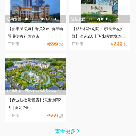
近期发团：08-08|08-09|08-10
近期发团：08-12|08-19|08-26
【新丰温德姆】韶关3天 |新丰新
【栖居和秧别院・寻味清远乡
盟温德姆花园酒店
野】清远2天丨飞来峡古栈道丨
699
299
白庙渔村丨笔架山大瀑布
广州市
广州市
¥
起
¥
起
近期发团：08-09|08-10|08-11
【森波拉松鼠酒店】清远佛冈2
天 | 食足2餐
559
广州市
¥
起
查看更多