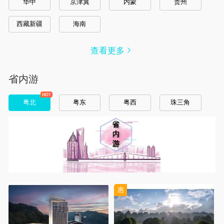
华中
京津冀
内蒙
贵州
西藏新疆
海南
查看更多
省内游
粤北
粤东
粤西
珠三角
惠