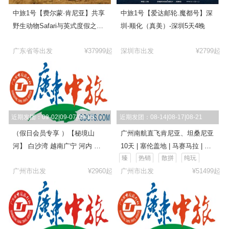
中旅1号【费尔蒙·肯尼亚】共享
中旅1号【爱达邮轮.魔都号】深
野生动物Safari与英式度假之旅
圳-顺化（真美）-深圳5天4晚
10日
广东省等出发
¥37999起
深圳市出发
¥2799起
近期发团：09-02|09-07|09-15
近期发团：08-14|08-17|08-21
（假日会员专享 ）【秘境山
广州南航直飞肯尼亚、坦桑尼亚
河】 白沙湾 越南广宁 河内 宁
10天 | 塞伦盖地 | 马赛马拉 | 塔
臻
热销
散拼
纯玩
平 双动5日
兰吉雷 | 纳瓦沙湖 | 阿鲁沙私人
广州市出发
¥2960起
广州市出发
¥51499起
动物庄园 | 恩戈罗恩戈罗火山口
(广州CZ)