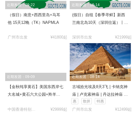
近期发团：09-22
近期发团：10-14
（假日）南意+西西里岛+马耳
(假日）自组【春季寻鲜】新西
他 15天12晚（TK）NAPMLA
兰南北岛10天（深圳往返）丨蓝
泉丨阿卡罗阿出海捕龙虾丨皇后
广州市出发
¥41800起
深圳市出发
¥21999起
镇连住丨乘坐SKYLINE往返缆
车丨牧羊人教堂丨格兰诺奇丨爱
歌顿牧场
近期发团：09-09
近期发团：08-14
【金秋纯享黄石】美国东西岸七
古域拾光埃及8天3飞 | 卡纳克神
大名城+黄石六大公园+羚羊峡
庙 | 卢克索神庙 | 丹达拉神庙 |
惠
散拼
特惠
谷+大瀑布13天
萨拉丁城堡 | 国家军事博物馆 |
中国香港特别行
¥29999起
广州市出发
¥12499起
埃及国家博物馆 | 艾资哈尔清真
政区出发
寺 | 吉萨金字塔群 | 狮身人面像
|大埃及博物馆（广州MS）