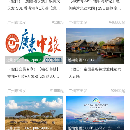
（假日）【潮游港珠澳】散拼天
【神女号-MSC地中海邮轮】绝
天发 S01 香港潮享1天游【观
美峡湾北欧六国 | 15日邮轮度假
光】
之旅 | 芬兰+爱沙尼亚+瑞典+丹
广州市出发
¥138起
广州市出发
¥46800起
麦+挪威+德国
近期发团：08-12|08-31|09-10
近期发团：08-17
（假日会员专享）【钻石老挝】
（假日）泰国曼谷芭堤雅纯臻六
拉邦+万荣+万象双飞双动8天7
天五晚
晚
广州市出发
¥1999起
广州市出发
¥3599起
近期发团：08-21|08-24|08-28
近期发团：08-13|09-12