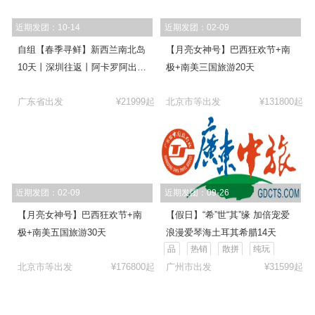
近期发团：10-14
近期发团：02-09
自组【春季寻鲜】新西兰南北岛
【月亮女神号】巴西狂欢节+南
10天丨深圳往返丨阿卡罗阿出海
极+南美三国旅游20天
捕龙虾丨皇后镇连住丨乘坐
广东省出发
¥21999起
北京市等出发
¥131800起
SKYLINE往返缆车丨牧羊人教
堂丨格兰诺奇丨爱歌顿牧场丨蓝
泉
近期发团：02-09
近期发团：09-26
【月亮女神号】巴西狂欢节+南
【假日】“希”世“其”缘 加倍宠爱
极+南美五国旅游30天
浪漫爱琴海土耳其希腊14天
品
热销
散拼
纯玩
北京市等出发
¥176800起
广州市出发
¥31599起