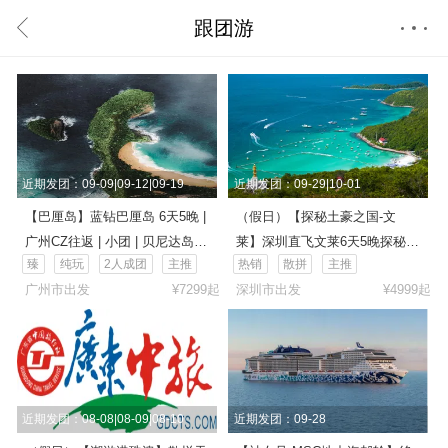
跟团游
首页
近期发团：09-09|09-12|09-19
近期发团：09-29|10-01
【巴厘岛】蓝钻巴厘岛 6天5晚 |
（假日）【探秘土豪之国-文
广州CZ往返 | 小团 | 贝尼达岛 |
莱】深圳直飞文莱6天5晚探秘之
臻
纯玩
2人成团
主推
热销
散拼
主推
破碎沙滩 | 天神浴池 | 精灵坠崖
旅
广州市出发
¥7299起
深圳市出发
¥4999起
| 梯田俱乐部秋千鸟巢 | Alaska
Rafting 漂流 | 乌鲁瓦图情人崖
近期发团：08-08|08-09|08-10
近期发团：09-28