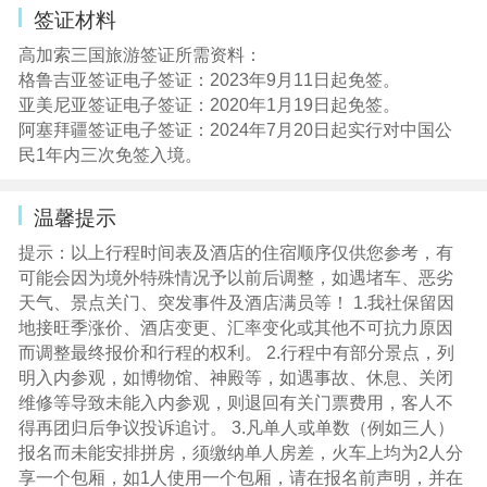
行承担一切责任。
签证材料
13. 贵重物品(现金，护照等)请随身携带或寄放在住宿饭店
高加索三国旅游签证所需资料：
的保险箱内，絶不可放在车上或房间内等，如有遗失旅客
格鲁吉亚签证电子签证：2023年9月11日起免签。
必须自行负责，与接待旅行社责任无关
亚美尼亚签证电子签证：2020年1月19日起免签。
14. 饭店游泳池如时间未开放及无救生人员在现场，请勿自
阿塞拜疆签证电子签证：2024年7月20日起实行对中国公
入泳池内，否则如有意外发生须自行负责
民1年内三次免签入境。
15. 70岁以上老人，需有50岁以下家人陪同方可参团， 80
岁以上老人随家人出行另需签署【免责声明】，18岁以下
温馨提示
未成年人，需有父母或亲属陪同方可参团，非随父母出行
需提供亲属证明及父母委托，另使馆对70岁以上老人和18
提示：以上行程时间表及酒店的住宿顺序仅供您参考，有
岁以下儿童签证资料特殊要求，以使馆要求为准。
可能会因为境外特殊情况予以前后调整，如遇堵车、恶劣
16. 65岁以上包括65岁老年人报名建议购买境外紧急救援医
天气、景点关门、突发事件及酒店满员等！ 1.我社保留因
疗300,000元以上及紧急医疗转院和转运回国1,000,000以
地接旺季涨价、酒店变更、汇率变化或其他不可抗力原因
上的保险。请自行购买并提供保单电子版给我社！或我社
而调整最终报价和行程的权利。 2.行程中有部分景点，列
可协助客人代购保险：保费200元/人。
明入内参观，如博物馆、神殿等，如遇事故、休息、关闭
本产品供应商为：北京游够天下国际旅行社股份有限公
维修等导致未能入内参观，则退回有关门票费用，客人不
司，许可证号：L-BJ-CJ00280。此团 10人成团，为保证游
得再团归后争议投诉追讨。 3.凡单人或单数（例如三人）
客如期出发，我社将与其他旅行社共同委托北京游够天下
报名而未能安排拼房，须缴纳单人房差，火车上均为2人分
国际旅行社股份有限公司组织出发（拼团出发），如客人
享一个包厢，如1人使用一个包厢，请在报名前声明，并在