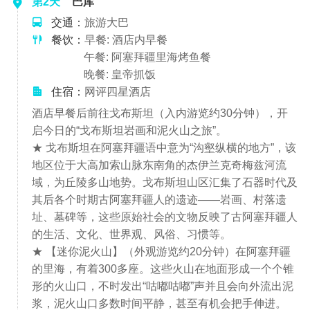
第2天
巴库
交通：
旅游大巴
餐饮：
早餐: 酒店内早餐
午餐: 阿塞拜疆里海烤鱼餐
晚餐: 皇帝抓饭
住宿：
网评四星酒店
酒店早餐后前往戈布斯坦（入内游览约30分钟），开
启今日的“戈布斯坦岩画和泥火山之旅”。
★ 戈布斯坦在阿塞拜疆语中意为“沟壑纵横的地方”，该
地区位于大高加索山脉东南角的杰伊兰克奇梅兹河流
域，为丘陵多山地势。戈布斯坦山区汇集了石器时代及
其后各个时期古阿塞拜疆人的遗迹——岩画、村落遗
址、墓碑等，这些原始社会的文物反映了古阿塞拜疆人
的生活、文化、世界观、风俗、习惯等。
★ 【迷你泥火山】（外观游览约20分钟）在阿塞拜疆
的里海，有着300多座。这些火山在地面形成一个个锥
形的火山口，不时发出“咕嘟咕嘟”声并且会向外流出泥
浆，泥火山口多数时间平静，甚至有机会把手伸进。