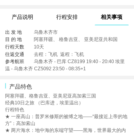
产品说明
行程安排
相关事项
出 发 地
乌鲁木齐市
目 的 地
阿塞拜疆、 格鲁吉亚、 亚美尼亚共和国
行程天数
10天
往返交通
去程：飞机 返程：飞机
参考航班
乌鲁木齐 - 巴库 CZ8199 19:40 - 20:40 埃里
温 - 乌鲁木齐 CZ5092 23:50 - 08:35+1
产品特色
阿塞拜疆、格鲁吉亚、亚美尼亚高加索三国
经典10日之旅 （巴库进，埃里温出）
行程特色
★ 一座高山：普罗米修斯的被缚之地——“最接近上帝的地
方”：高加索山
★ 两片海水：地中海的东端守望——黑海，世界最大的内