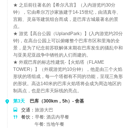
★ 之后前往著名的【希尔凡宫】（入内游览约30分
钟），它由希尔万沙家族建于14-15世纪，由清真寺、
宫殿、灵庙等建筑组合而成，是巴库古城最著名的景
点。
★ 游览【高台公园（UplandPark）】(入内游览约20分
钟)，在高台公园上可以俯瞰整个巴库市区和里海的全
景，是为了纪念前苏联解体末期在巴库发生的骚乱中和
与亚美尼亚战争中牺牲的人们而建的。
★ 外观巴库的标志性建筑-【火焰塔（FLAME
TOWER）】（外观游览约10分钟），他是由三个火焰
形状的塔组成，每一个塔都有不同的功能，呈现三角形
的形状。高达140米的巴库火焰塔将会成为周边地区的
制高点，也是巴库天际线的亮点。
第3天
巴库（300km，5h）- 舍基
交通：
旅游大巴
餐饮：
早餐: 酒店内早餐
午餐: 当地午餐