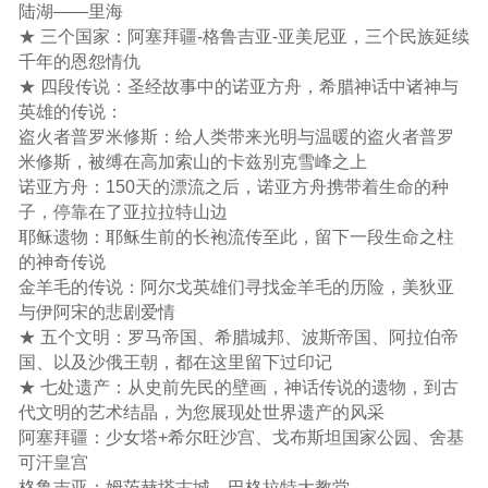
陆湖——里海
★ 三个国家：阿塞拜疆-格鲁吉亚-亚美尼亚，三个民族延续
千年的恩怨情仇
★ 四段传说：圣经故事中的诺亚方舟，希腊神话中诸神与
英雄的传说：
盗火者普罗米修斯：给人类带来光明与温暖的盗火者普罗
米修斯，被缚在高加索山的卡兹别克雪峰之上
诺亚方舟：150天的漂流之后，诺亚方舟携带着生命的种
子，停靠在了亚拉拉特山边
耶稣遗物：耶稣生前的长袍流传至此，留下一段生命之柱
的神奇传说
金羊毛的传说：阿尔戈英雄们寻找金羊毛的历险，美狄亚
与伊阿宋的悲剧爱情
★ 五个文明：罗马帝国、希腊城邦、波斯帝国、阿拉伯帝
国、以及沙俄王朝，都在这里留下过印记
★ 七处遗产：从史前先民的壁画，神话传说的遗物，到古
代文明的艺术结晶，为您展现处世界遗产的风采
阿塞拜疆：少女塔+希尔旺沙宫、戈布斯坦国家公园、舍基
可汗皇宫
格鲁吉亚：姆茨赫塔古城、巴格拉特大教堂