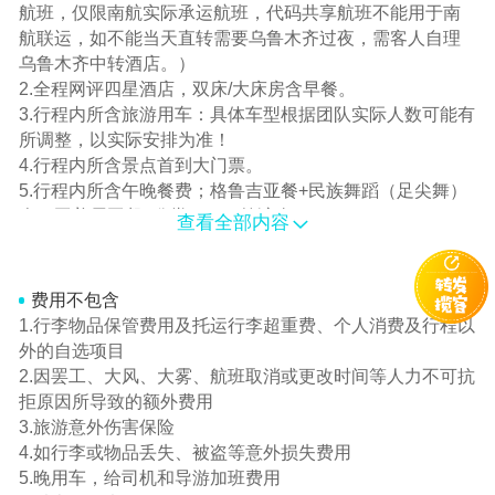
航班，仅限南航实际承运航班，代码共享航班不能用于南
航联运，如不能当天直转需要乌鲁木齐过夜，需客人自理
乌鲁木齐中转酒店。）
2.全程网评四星酒店，双床/大床房含早餐。
3.行程内所含旅游用车：具体车型根据团队实际人数可能有
所调整，以实际安排为准！
4.行程内所含景点首到大门票。
5.行程内所含午晚餐费；格鲁吉亚餐+民族舞蹈（足尖舞）
人，亚美尼亚餐+欣赏Duduk笛演奏。
查看全部内容
6.行程内所含中文导游的费用。
7.每人每天两瓶0.5L矿泉水。
费用不包含
1.行李物品保管费用及托运行李超重费、个人消费及行程以
外的自选项目
2.因罢工、大风、大雾、航班取消或更改时间等人力不可抗
拒原因所导致的额外费用
3.旅游意外伤害保险
4.如行李或物品丢失、被盗等意外损失费用
5.晚用车，给司机和导游加班费用