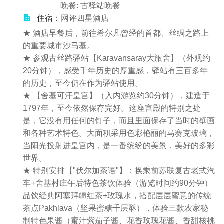
晚餐: 古驿站晚餐
住宿：
网评四星酒店
★ 酒店早餐后，前往希尔凡曾经的首都、丝绸之路上
的重要城市沙马基。
★ 参观古丝路驿站【Karavansaray大旅舍】（外观约
20分钟），感受千年历史的厚重感，驿站有三百多年
的历史，至今仍在作为驿站使用。
★ 【舍基可汗皇宫】（入内游览约30分钟），建造于
1797年，至今依然保存完好。这座宫殿的特别之处
是，它没有用任何的钉子，而且里面保存了当时的壁画
和各种艺术特色。大面积采用色彩艳丽的马赛克玻璃，
当阳光投射进皇宫内，是一番缤纷的美景，美好的多彩
世界。
★ 特别安排【"伏尔加茶语"】：换乘前苏联复古老式汽
车+舍基村庄午后特色茶饮体验（游览时间约90分钟）
品饮经典阿塞拜疆红茶+玫瑰水，搭配层层蜜意的传统
茶点Pakhlava（坚果蜜糖千层酥），体验三款农家秘
制特色果酱（蜜汁紫茄子酱、花香玫瑰花酱、香甜核桃