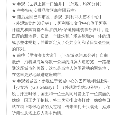
★ 参观【世界上第一口油井】（外观，约20分钟）
★ 午餐特别安排品尝阿塞拜疆石榴汁
★ 随后返回巴库市区，参观【阿利耶夫艺术中心】
（外观游览约30分钟），阿利耶夫文化中心位于阿塞
拜疆共和国首都巴库,由扎哈•哈迪德建筑事务设计，是
巴库的新地标。它是一个建筑和广场连续融为一体的流
线形整体规划，并重新定义了公共空间和节日集会空间
的序列。
★ 前往【里海海滨大道】（下车游览约30分钟）自由
漫步，沿着里海延绵数十公里的海滨大道游览，一路感
受这座城市的美景，这也是当地人休闲运动的聚集地，
在这里更好地融进这座城市。
★ 参观老城区：参观位于老城中心的巴库地标性建筑-
【少女塔（Giz Galasy）】（外观游览约30分钟），传
说古汗王时候，国王和一位士兵同时爱上了一位美丽的
姑娘，国王为了抢掠，将士兵安排出海打仗，姑娘每日
站在塔上等候心爱的人过程，传来噩耗士兵战死，姑娘
听闻也从塔上跃入海中殉情。