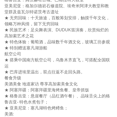
亚美尼亚：格加尔德岩石修道院、埃奇米阿津大教堂和教
堂群及兹瓦尔特诺茨考古遗址
★ 无穷回味：十天旅途，百般筹划安排，触摸千年文化，
领略万种风情，留下无穷回味
★ 民族艺术：足尖舞表演、DUDUK笛演奏，欣赏灿烂的
高加索艺术之花
★ 特色体验：葡萄酒，品味数千年酒文化，玻璃工坊参观
★ 特别赠送塞凡湖游船
航空公司
★ 搭乘中国南方航空公司，乌鲁木齐直飞，可搭配全国联
运
★ 巴库进埃里温出，双点往返不走回头路。
餐食升级
美酒美食 地道家访 尊享高加索美食文化
★ 阿塞拜疆：阿塞拜疆里海烤鱼餐、皇帝抓饭
★ 格鲁吉亚：悬崖餐厅（品红酒午餐）、品味舌尖上的格
鲁吉亚- 特色水煮包子；
★ 亚美尼亚：塞凡湖特色烤鳟鱼；
美酒: