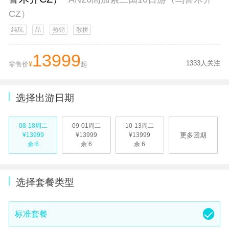
CZ）
纯玩
品
热销
散拼
13999
1333人关注
零售价
¥
起
选择出游日期
08-18周二
09-01周二
10-13周二
更多团期
¥13999
¥13999
¥13999
余:6
余:6
余:6
选择套餐类型
标准套餐