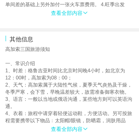
不接受拼团出发，请报名时以书面形式注明。此团由北京
单间差的基础上另外加付一张火车票费用。 4.旺季出发
游够天下国际旅行社股份有限公司委托旅游目的地具有相
（例如遇复活节、开斋节等）将有附加费，请报名时查
查看全部内容
应资质的地接社承接本旅行团在当地的接待业务，地接社
询。 5.散客拼团，若团队出现单间，我社有权利提前说明
的相关信息、委派的导游姓名和电话，以及具体车次时
情况并调整夫妻及亲属住宿安排，请给予理解。 6.建议购
间、最终行程（游览顺序）及入住酒店的具体名称等信
买旅游意外险。 7.全程请游客注意人身及产品安全，不要
息，一并在出团前派发的出团通知书行程表中告知，客人
其他信息
前往不安全的地方，自由活动不要单独行动。老人、儿童
对此表示同意。
需有家人陪伴及照顾。 8.不要参加高风险活动。参加任何
高加索三国旅游须知
项目请您量力而行。 9.持外籍护照或任何非中国大陆居民
护照的旅行成员，务必持有并携带有效中国多次往返签证
一、常识介绍
和外籍护照原件及必备的旅行证件。 10.70岁以上老人，需
1、时差：格鲁吉亚时间比北京时间晚4小时，如北京为
有50岁以下家人陪同方可参团，80岁以上老人随家人出行
12：00时，高加索为08：00；
另需签署【免责声明】。18岁以下未成年人，需有父母或
2、天气：高加索属于大陆性气候，夏季天气炎热及干燥，
亲属陪同方可参团，非随父母出行需提供亲属证明及父母
冬季严寒，会下雪，早晚温差较大，故需准备御寒衣物。
委托。另使馆对70岁以上老人和18岁以下儿童签证资料特
3、语言：一般以当地或俄语沟通，某些地方则可以英语沟
殊要求，以使馆要求为准。 11.所有参团客人必须如实填写
通。
【健康调查表】，若填写内容与实际情况不符或有隐瞒由
4、衣着：旅程中请穿着轻便运动鞋，方便活动。另可按旅
客人承担一切相关法律责任。 12.所有参团客人必须认真阅
程需要携带以下物品﹕太阳帽/眼镜，防晒霜，润肤用品
读【参团须知及安全风险提示告知书】并签字，对客人未
查看全部内容
能遵守风险告知事项，未能采取积极主动措施防范风险发
二、当地海关条例 ：