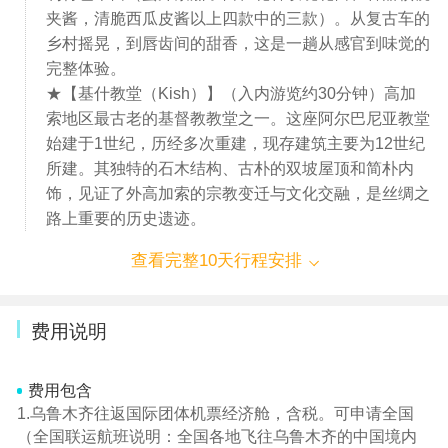
夹酱，清脆西瓜皮酱以上四款中的三款）。从复古车的
乡村摇晃，到唇齿间的甜香，这是一趟从感官到味觉的
完整体验。
★【基什教堂（Kish）】（入内游览约30分钟）高加
索地区最古老的基督教教堂之一。这座阿尔巴尼亚教堂
始建于1世纪，历经多次重建，现存建筑主要为12世纪
所建。其独特的石木结构、古朴的双坡屋顶和简朴内
饰，见证了外高加索的宗教变迁与文化交融，是丝绸之
路上重要的历史遗迹。
查看完整10天行程安排
费用说明
费用包含
1.乌鲁木齐往返国际团体机票经济舱，含税。可申请全国
（全国联运航班说明：全国各地飞往乌鲁木齐的中国境内