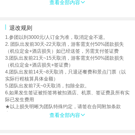
5. 酒店大床/标准房间数有限，若有需要请在预订时说明，
查看全部内容
大床房或标准间房型须依入住当日实际Check In情形而定
6. 散客拼团，凡单人或单数（例如三人）报名而未能安排
同房，须缴纳单人房差或拼住三人间，我社有权利提前说
退改规则
明情况并调整夫妻及亲属住宿安排，或调整安排三人间，
请给予理解
1.参团以到3000元/人订金为准，取消定金不退。
7. 建议购买旅游意外险
2. 团队出发前30天-22天取消，游客需支付50%团款损失
8. 全程请游客注意人身及产品安全，不要前往不安全的地
（机位定金+酒店损失）如已经送签，另需支付签证费
方，自由活动不要单独行动。老人、儿童需有家人陪伴及
3.团队出发前21天~15天取消，游客需支付50%团款损失
照顾
（机位定金+酒店损失+签证费）
9. 不要参加高风险活动。参加任何项目请您量力而行
4.团队出发前14天~8天取消，只退还餐费和景点门票（以
10. 持外籍护照或任何非中国大陆居民护照的旅行成员，务
实际行程核算具体金额）
必持有并携带有效中国多次往返签证和外籍护照原件及必
5.团队出发前7天~0天取消，扣除全款。
备的旅行证件
6.如果发生签证被拒签将被扣酒店、机票、签证费及所有实
11. 所有参团客人必须如实填写【健康调查表】，若填写内
际已发生费用
容与实际情况不符或有隐瞒由客人承担一切相关法律责
★以上损失明晰为团队特殊约定，请签在合同附加条款
任。
中！
查看全部内容
12. 所有参团客人必须认真阅读【参团须知及安全风险提示
告知书】并签字，对客人未能遵守风险告知事项，未能采
取积极主动措施防范风险发生，所造成的损害，由客人自