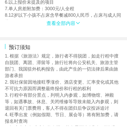
6.以上报价未提及的项目
7.单人房差附加费：3000元/人全程
8.12岁以下小孩不占床含早餐减800人民币，占床与成人同
价
查看全部内容
9.境外司机导游服务费：260美金/人（机场现付领队），2
岁以下婴儿免司机导游服务费（以回团日期计算年龄）
预订须知
1. 根据《旅游法》规定，旅行者不得脱团，如走行程中擅
自脱团、离团、滞留等，旅行社将向公安机关、旅游主管
部门、我国驻外机构报告，由此产生的一切法律后果由旅
游者承担
2. 我社保留因地接旺季涨价、酒店变更、汇率变化或其他
不可抗力原因而调整最终报价和行程的权利
3. 行程中有部分景点，列明入内参观，如博物馆、神殿
等，如遇事故、休息、关闭维修等导致未能入内参观，则
退回有关门票费用，客人不得在团归后争议投诉追讨
4. 旺季出发（例如假期、节日、展会等）将有附加费，请
报名时查询